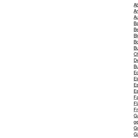
A
A
A
B
B
Bl
B
B
Ch
D
B
Ed
Ei
E
E
F
F
Fr
G
ge
G
G