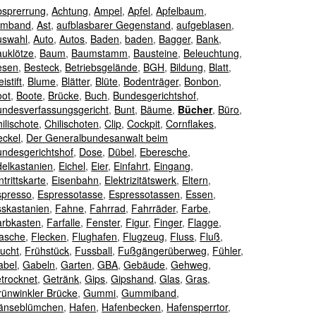
bsprerrung
,
Achtung
,
Ampel
,
Apfel
,
Apfelbaum
,
rmband
,
Ast
,
aufblasbarer Gegenstand
,
aufgeblasen
,
uswahl
,
Auto
,
Autos
,
Baden
,
baden
,
Bagger
,
Bank
,
auklötze
,
Baum
,
Baumstamm
,
Bausteine
,
Beleuchtung
,
esen
,
Besteck
,
Betriebsgelände
,
BGH
,
Bildung
,
Blatt
,
eistift
,
Blume
,
Blätter
,
Blüte
,
Bodenträger
,
Bonbon
,
oot
,
Boote
,
Brücke
,
Buch
,
Bundesgerichtshof
,
undesverfassungsgericht
,
Bunt
,
Bäume
,
Bücher
,
Büro
,
ilischote
,
Chilischoten
,
Clip
,
Cockpit
,
Cornflakes
,
eckel
,
Der Generalbundesanwalt beim
undesgerichtshof
,
Dose
,
Dübel
,
Eberesche
,
elkastanien
,
Eichel
,
Eier
,
Einfahrt
,
Eingang
,
ntrittskarte
,
Eisenbahn
,
Elektrizitätswerk
,
Eltern
,
spresso
,
Espressotasse
,
Espressotassen
,
Essen
,
sskastanien
,
Fahne
,
Fahrrad
,
Fahrräder
,
Farbe
,
arbkasten
,
Farfalle
,
Fenster
,
Figur
,
Finger
,
Flagge
,
lasche
,
Flecken
,
Flughafen
,
Flugzeug
,
Fluss
,
Fluß
,
ucht
,
Frühstück
,
Fussball
,
Fußgängerüberweg
,
Fühler
,
abel
,
Gabeln
,
Garten
,
GBA
,
Gebäude
,
Gehweg
,
trocknet
,
Getränk
,
Gips
,
Gipshand
,
Glas
,
Gras
,
rünwinkler Brücke
,
Gummi
,
Gummiband
,
änseblümchen
,
Hafen
,
Hafenbecken
,
Hafensperrtor
,