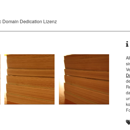
ic Domain Dedication
Lizenz
Al
si
Ve
D
de
Re
da
un
ko
F