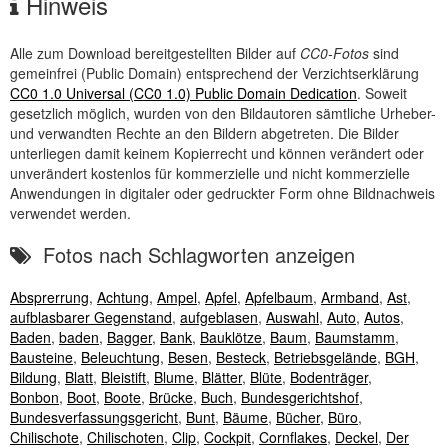
Hinweis
Alle zum Download bereitgestellten Bilder auf
CC0-Fotos
sind
gemeinfrei (
Public Domain
) entsprechend der Verzichtserklärung
CC0 1.0 Universal (CC0 1.0) Public Domain Dedication
. Soweit
gesetzlich möglich, wurden von den Bildautoren sämtliche Urheber-
und verwandten Rechte an den Bildern abgetreten. Die Bilder
unterliegen damit keinem Kopierrecht und können verändert oder
unverändert kostenlos für kommerzielle und nicht kommerzielle
Anwendungen in digitaler oder gedruckter Form ohne Bildnachweis
verwendet werden.
Fotos nach Schlagworten anzeigen
Absprerrung
,
Achtung
,
Ampel
,
Apfel
,
Apfelbaum
,
Armband
,
Ast
,
aufblasbarer Gegenstand
,
aufgeblasen
,
Auswahl
,
Auto
,
Autos
,
Baden
,
baden
,
Bagger
,
Bank
,
Bauklötze
,
Baum
,
Baumstamm
,
Bausteine
,
Beleuchtung
,
Besen
,
Besteck
,
Betriebsgelände
,
BGH
,
Bildung
,
Blatt
,
Bleistift
,
Blume
,
Blätter
,
Blüte
,
Bodenträger
,
Bonbon
,
Boot
,
Boote
,
Brücke
,
Buch
,
Bundesgerichtshof
,
Bundesverfassungsgericht
,
Bunt
,
Bäume
,
Bücher
,
Büro
,
Chilischote
,
Chilischoten
,
Clip
,
Cockpit
,
Cornflakes
,
Deckel
,
Der