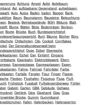
bsprerrung
,
Achtung
,
Ampel
,
Apfel
,
Apfelbaum
,
rmband
,
Ast
,
aufblasbarer Gegenstand
,
aufgeblasen
,
uswahl
,
Auto
,
Autos
,
Baden
,
baden
,
Bagger
,
Bank
,
auklötze
,
Baum
,
Baumstamm
,
Bausteine
,
Beleuchtung
,
esen
,
Besteck
,
Betriebsgelände
,
BGH
,
Bildung
,
Blatt
,
eistift
,
Blume
,
Blätter
,
Blüte
,
Bodenträger
,
Bonbon
,
oot
,
Boote
,
Brücke
,
Buch
,
Bundesgerichtshof
,
undesverfassungsgericht
,
Bunt
,
Bäume
,
Bücher
,
Büro
,
ilischote
,
Chilischoten
,
Clip
,
Cockpit
,
Cornflakes
,
eckel
,
Der Generalbundesanwalt beim
undesgerichtshof
,
Dose
,
Dübel
,
Eberesche
,
elkastanien
,
Eichel
,
Eier
,
Einfahrt
,
Eingang
,
ntrittskarte
,
Eisenbahn
,
Elektrizitätswerk
,
Eltern
,
spresso
,
Espressotasse
,
Espressotassen
,
Essen
,
sskastanien
,
Fahne
,
Fahrrad
,
Fahrräder
,
Farbe
,
arbkasten
,
Farfalle
,
Fenster
,
Figur
,
Finger
,
Flagge
,
lasche
,
Flecken
,
Flughafen
,
Flugzeug
,
Fluss
,
Fluß
,
ucht
,
Frühstück
,
Fussball
,
Fußgängerüberweg
,
Fühler
,
abel
,
Gabeln
,
Garten
,
GBA
,
Gebäude
,
Gehweg
,
trocknet
,
Getränk
,
Gips
,
Gipshand
,
Glas
,
Gras
,
rünwinkler Brücke
,
Gummi
,
Gummiband
,
änseblümchen
,
Hafen
,
Hafenbecken
,
Hafensperrtor
,