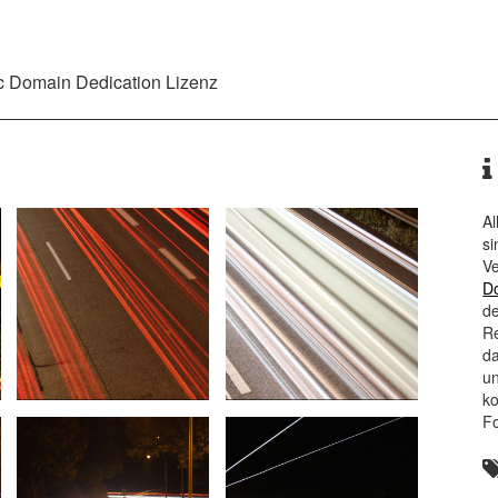
ic Domain Dedication
Lizenz
Al
si
Ve
D
de
Re
da
un
ko
F