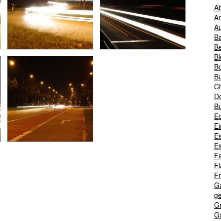
A
A
A
B
B
Bl
B
B
Ch
D
B
Ed
Ei
E
E
F
F
Fr
G
ge
G
G