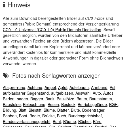
Hinweis
Alle zum Download bereitgestellten Bilder auf
CC0-Fotos
sind
gemeinfrei (
Public Domain
) entsprechend der Verzichtserklärung
CC0 1.0 Universal (CC0 1.0) Public Domain Dedication
. Soweit
gesetzlich möglich, wurden von den Bildautoren sämtliche Urheber-
und verwandten Rechte an den Bildern abgetreten. Die Bilder
unterliegen damit keinem Kopierrecht und können verändert oder
unverändert kostenlos für kommerzielle und nicht kommerzielle
Anwendungen in digitaler oder gedruckter Form ohne Bildnachweis
verwendet werden.
Fotos nach Schlagworten anzeigen
Absprerrung
,
Achtung
,
Ampel
,
Apfel
,
Apfelbaum
,
Armband
,
Ast
,
aufblasbarer Gegenstand
,
aufgeblasen
,
Auswahl
,
Auto
,
Autos
,
Baden
,
baden
,
Bagger
,
Bank
,
Bauklötze
,
Baum
,
Baumstamm
,
Bausteine
,
Beleuchtung
,
Besen
,
Besteck
,
Betriebsgelände
,
BGH
,
Bildung
,
Blatt
,
Bleistift
,
Blume
,
Blätter
,
Blüte
,
Bodenträger
,
Bonbon
,
Boot
,
Boote
,
Brücke
,
Buch
,
Bundesgerichtshof
,
Bundesverfassungsgericht
,
Bunt
,
Bäume
,
Bücher
,
Büro
,