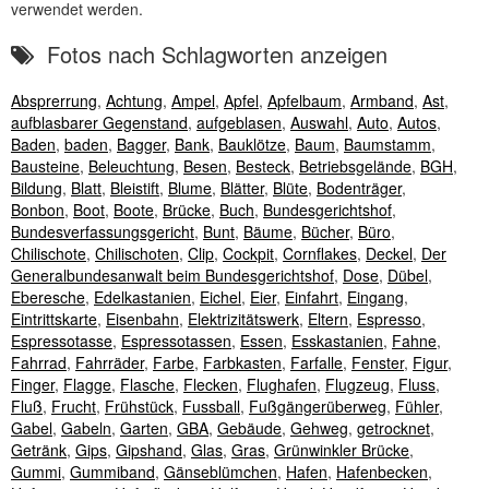
verwendet werden.
Fotos nach Schlagworten anzeigen
Absprerrung
,
Achtung
,
Ampel
,
Apfel
,
Apfelbaum
,
Armband
,
Ast
,
aufblasbarer Gegenstand
,
aufgeblasen
,
Auswahl
,
Auto
,
Autos
,
Baden
,
baden
,
Bagger
,
Bank
,
Bauklötze
,
Baum
,
Baumstamm
,
Bausteine
,
Beleuchtung
,
Besen
,
Besteck
,
Betriebsgelände
,
BGH
,
Bildung
,
Blatt
,
Bleistift
,
Blume
,
Blätter
,
Blüte
,
Bodenträger
,
Bonbon
,
Boot
,
Boote
,
Brücke
,
Buch
,
Bundesgerichtshof
,
Bundesverfassungsgericht
,
Bunt
,
Bäume
,
Bücher
,
Büro
,
Chilischote
,
Chilischoten
,
Clip
,
Cockpit
,
Cornflakes
,
Deckel
,
Der
Generalbundesanwalt beim Bundesgerichtshof
,
Dose
,
Dübel
,
Eberesche
,
Edelkastanien
,
Eichel
,
Eier
,
Einfahrt
,
Eingang
,
Eintrittskarte
,
Eisenbahn
,
Elektrizitätswerk
,
Eltern
,
Espresso
,
Espressotasse
,
Espressotassen
,
Essen
,
Esskastanien
,
Fahne
,
Fahrrad
,
Fahrräder
,
Farbe
,
Farbkasten
,
Farfalle
,
Fenster
,
Figur
,
Finger
,
Flagge
,
Flasche
,
Flecken
,
Flughafen
,
Flugzeug
,
Fluss
,
Fluß
,
Frucht
,
Frühstück
,
Fussball
,
Fußgängerüberweg
,
Fühler
,
Gabel
,
Gabeln
,
Garten
,
GBA
,
Gebäude
,
Gehweg
,
getrocknet
,
Getränk
,
Gips
,
Gipshand
,
Glas
,
Gras
,
Grünwinkler Brücke
,
Gummi
,
Gummiband
,
Gänseblümchen
,
Hafen
,
Hafenbecken
,