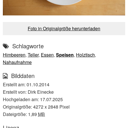
Foto in Originalgröße herunterladen
Schlagworte
Himbeeren
,
Teller
,
Essen
,
Speisen
,
Holztisch
,
Nahaufnahme
Bilddaten
Erstellt am:
01.10.2014
Erstellt von:
Dirk Einecke
Hochgeladen am:
17.07.2025
Originalgröße:
4272
x
2848
Pixel
Dateigröße:
1,89
MB
Lizenz