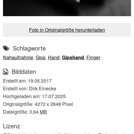
Foto in Originalgröße herunterladen
Schlagworte
Nahaufnahme
,
Gips
,
Hand
,
Gipshand
,
Finger
Bilddaten
Erstellt am:
19.05.2017
Erstellt von:
Dirk Einecke
Hochgeladen am:
17.07.2025
Originalgröße:
4272
x
2848
Pixel
Dateigröße:
3,64
MB
Lizenz